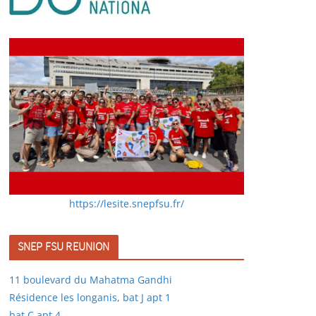
https://lesite.snepfsu.fr/
SNEP FSU REUNION
11 boulevard du Mahatma Gandhi
Résidence les longanis, bat J apt 1
bat C apt 4