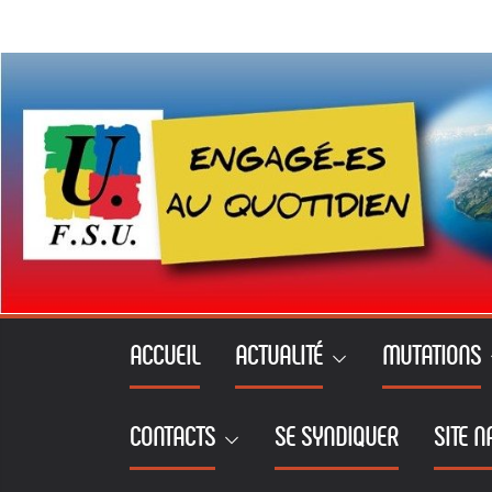
Passer
au
contenu
ACCUEIL
ACTUALITÉ
MUTATIONS
CONTACTS
SE SYNDIQUER
SITE N