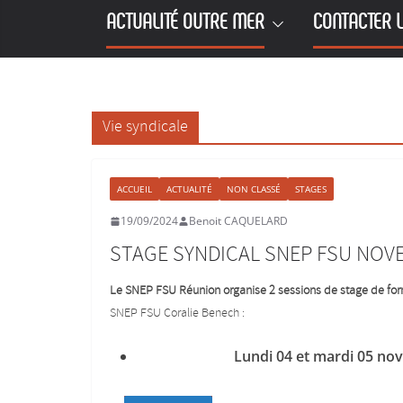
ACTUALITÉ OUTRE MER
CONTACTER L
Vie syndicale
ACCUEIL
ACTUALITÉ
NON CLASSÉ
STAGES
19/09/2024
Benoit CAQUELARD
STAGE SYNDICAL SNEP FSU NOV
Le SNEP FSU Réunion organise 2 sessions de stage de for
SNEP FSU Coralie Benech :
Lundi 04 et mardi 05 nov