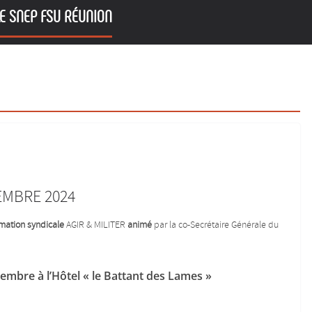
E SNEP FSU RÉUNION
EMBRE 2024
mation syndicale
AGIR & MILITER
animé
par la co-Secrétaire Générale du
embre à l’Hôtel « le Battant des Lames »