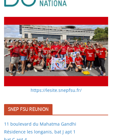
https://lesite.snepfsu.fr/
SNEP FSU REUNION
11 boulevard du Mahatma Gandhi
Résidence les longanis, bat J apt 1
bat C apt 4