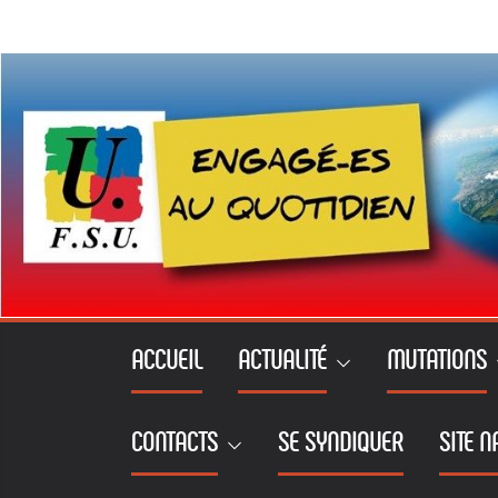
Passer
au
contenu
ACCUEIL
ACTUALITÉ
MUTATIONS
CONTACTS
SE SYNDIQUER
SITE N