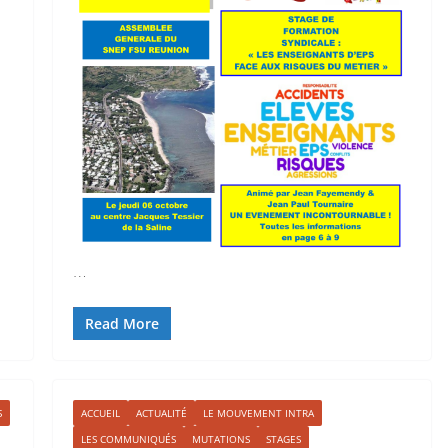
…
Read More
S
ACCUEIL
ACTUALITÉ
LE MOUVEMENT INTRA
LES COMMUNIQUÉS
MUTATIONS
STAGES