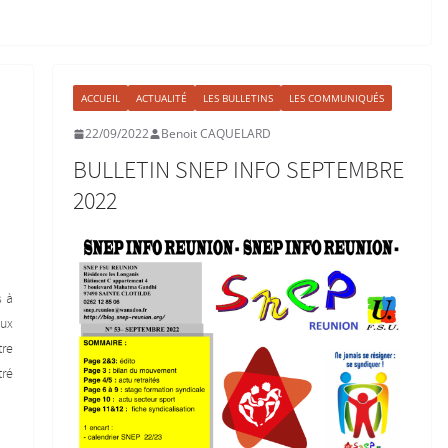
ACCUEIL
ACTUALITÉ
LES BULLETINS
LES COMMUNIQUÉS
22/09/2022
Benoit CAQUELARD
BULLETIN SNEP INFO SEPTEMBRE
2022
s à
ux
re
tré