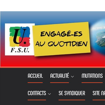
Passer
au
contenu
ACCUEIL
ACTUALITÉ
MUTATIONS
CONTACTS
SE SYNDIQUER
SITE N