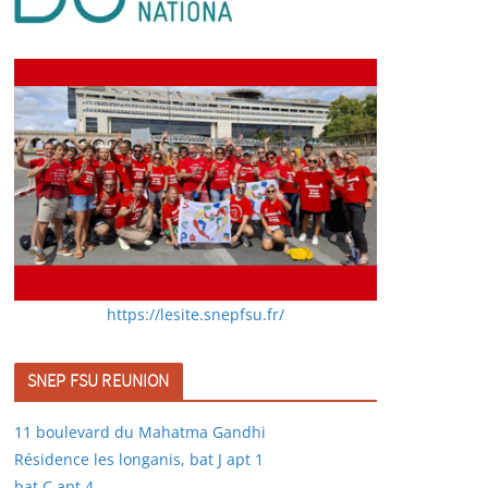
https://lesite.snepfsu.fr/
SNEP FSU REUNION
11 boulevard du Mahatma Gandhi
Résidence les longanis, bat J apt 1
bat C apt 4