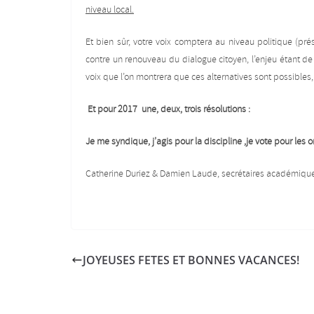
niveau local.
Et bien sûr, votre voix comptera au niveau politique (prés
contre un renouveau du dialogue citoyen, l’enjeu étant de
voix que l’on montrera que ces alternatives sont possibles,
Et pour 2017 une, deux, trois résolutions :
Je me syndique, j’agis pour la discipline ,je vote pour les 
Catherine Duriez & Damien Laude, secrétaires académiq
JOYEUSES FETES ET BONNES VACANCES!