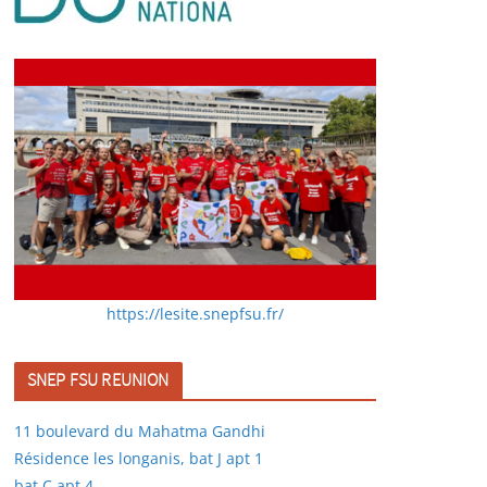
https://lesite.snepfsu.fr/
SNEP FSU REUNION
11 boulevard du Mahatma Gandhi
Résidence les longanis, bat J apt 1
bat C apt 4