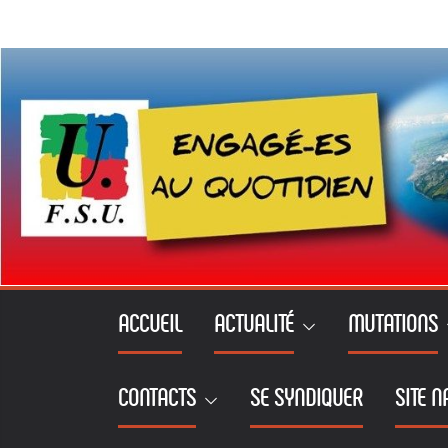
Passer
au
contenu
ACCUEIL
ACTUALITÉ
MUTATIONS
CONTACTS
SE SYNDIQUER
SITE N