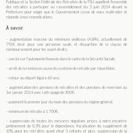
Publique et la Section Fédérale des Retraités de la FSU appellent l’ensemble
des retraités à participer au rassemblement du 3 juin 2014 devant la
Préfecture pour exiger que le Gouvernement cesse de nous maltraiter et
réponde à nos revendications.
À savoir:
– augmentation massive du minimum vieillesse (ASPA), actuellement de
792€ brut pour une personne seule, et disparition de la clause de
remboursement pour les ayant-droits;
– une loi sur l’autonomie financée dans le cadre de la Sécurité Sociale;
– arrêt de la remise en cause du système de retraite par répartition;
– retour au départ légal à 60 ans;
– augmentation des pensions de retraites et des pensions de reversion au
1er janvier 2014 avec rattrapage de 300€;
– paiement le premier jour du mois des pensions du régime général;
– minimum de retraite à 1 700€;
– suppression de toutes les mesures négatives prises à notre encontre:
prélèvement de 0,3% pour la dépendance, fiscalisation du supplément de
10% pour les retraités ayant élevé 3 enfants et plus, suppression de la