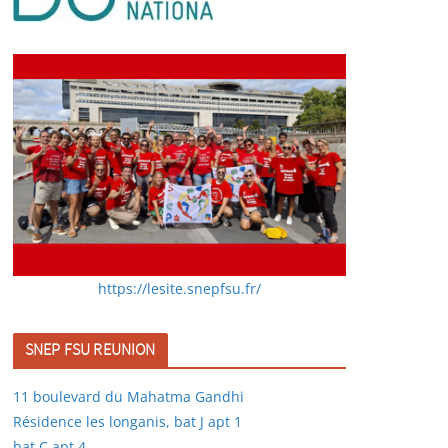
https://lesite.snepfsu.fr/
SNEP FSU REUNION
11 boulevard du Mahatma Gandhi
Résidence les longanis, bat J apt 1
bat C apt 4