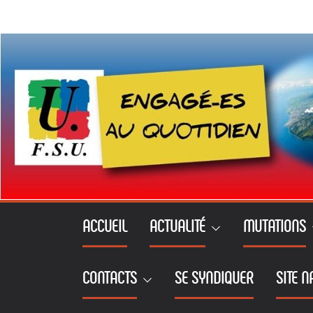
Passer
au
contenu
ACCUEIL
ACTUALITÉ
MUTATIONS
CONTACTS
SE SYNDIQUER
SITE N