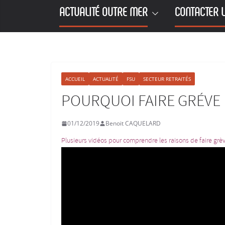
ACTUALITÉ OUTRE MER
CONTACTER L
ACCUEIL
ACTUALITÉ
FSU
SECTEUR RETRAITÉS
POURQUOI FAIRE GRÉVE 
01/12/2019
Benoit CAQUELARD
Plusieurs vidéos pour comprendre les raisons de faire grè