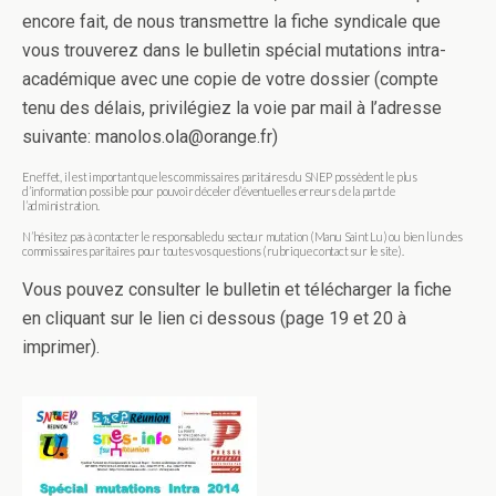
encore fait, de nous transmettre la fiche syndicale que
vous trouverez dans le bulletin spécial mutations intra-
académique avec une copie de votre dossier (compte
tenu des délais, privilégiez la voie par mail à l’adresse
suivante: manolos.ola@orange.fr)
En effet, il est important que les commissaires paritaires du SNEP possèdent le plus
d’information possible pour pouvoir déceler d’éventuelles erreurs de la part de
l’administration.
N’hésitez pas à contacter le responsable du secteur mutation (Manu Saint Lu) ou bien l’un des
commissaires paritaires pour toutes vos questions (rubrique contact sur le site).
Vous pouvez consulter le bulletin et télécharger la fiche
en cliquant sur le lien ci dessous (page 19 et 20 à
imprimer).